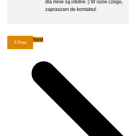
dla mnie są istotne :) W razie czego,
zapraszam do kontaktu!
Nawigacja
Next
Prev
wpisu