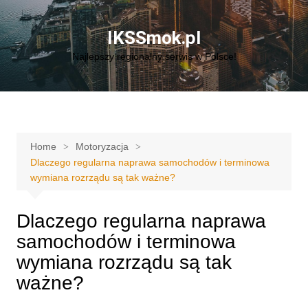
Skip
to
IKSSmok.pl
content
Najlepszy regionalny serwis w Polsce!
Home
Motoryzacja
Dlaczego regularna naprawa samochodów i terminowa
wymiana rozrządu są tak ważne?
Dlaczego regularna naprawa
samochodów i terminowa
wymiana rozrządu są tak
ważne?