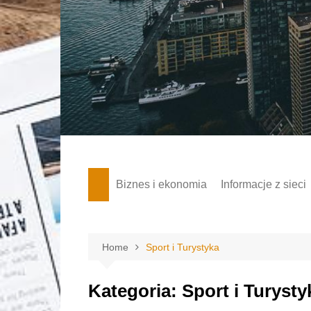
Skip
to
content
Biznes i ekonomia
Informacje z sieci
Home
Sport i Turystyka
Kategoria:
Sport i Turysty