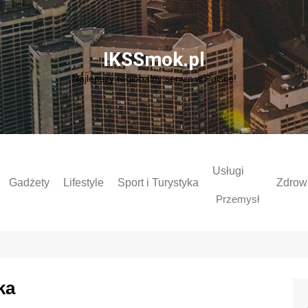
IKSSmok.pl
Najlepszy regionalny serwis w Polsce!
Usługi
Gadżety
Lifestyle
Sport i Turystyka
Zdrowi
Przemysł
ka