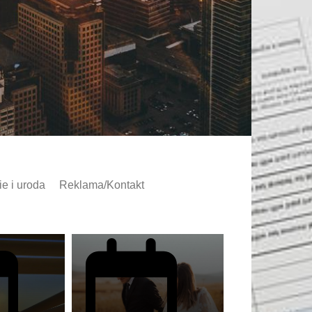
slider
Lifestyle
slider
e i uroda
Reklama/Kontakt
e kupimy
Na czym polega sesja
wizerunkowa?