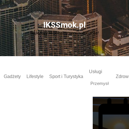
IKSSmok.pl
Najlepszy regionalny serwis w Polsce!
Usługi
Informacje z sieci
Gadżety
Lifestyle
Sport i Turystyka
Zdrowi
Gdzie w Polsc
Przemysł
dobre rolety?