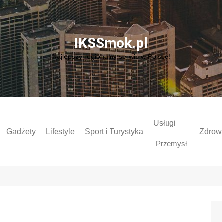
IKSSmok.pl
Najlepszy regionalny serwis w Polsce!
Usługi
Gadżety
Lifestyle
Sport i Turystyka
Zdrowi
Przemysł