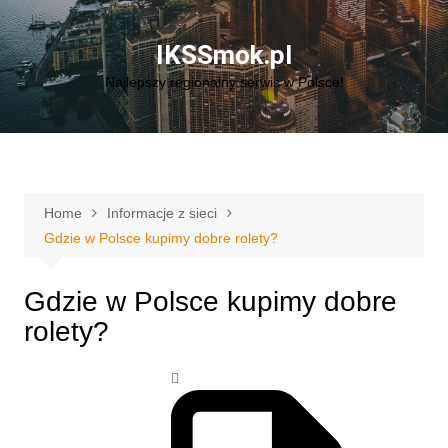
Skip
to
IKSSmok.pl
content
Najlepszy regionalny serwis w Polsce!
Home
Informacje z sieci
Gdzie w Polsce kupimy dobre rolety?
Gdzie w Polsce kupimy dobre
rolety?