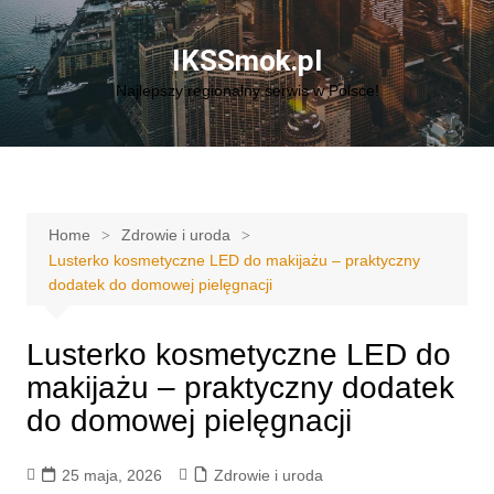
Skip
to
IKSSmok.pl
content
Najlepszy regionalny serwis w Polsce!
Home
Zdrowie i uroda
Lusterko kosmetyczne LED do makijażu – praktyczny
dodatek do domowej pielęgnacji
Lusterko kosmetyczne LED do
makijażu – praktyczny dodatek
do domowej pielęgnacji
25 maja, 2026
Zdrowie i uroda