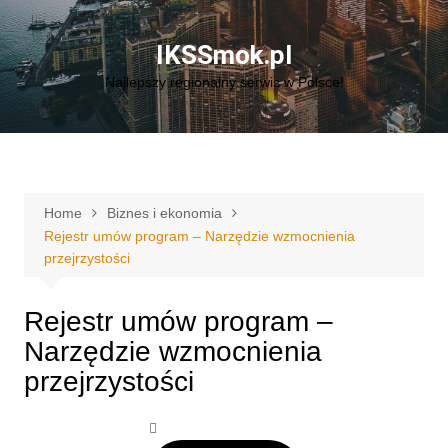
Skip
to
IKSSmok.pl
content
Najlepszy regionalny serwis w Polsce!
Home
Biznes i ekonomia
Rejestr umów program – Narzędzie wzmocnienia
przejrzystości
Rejestr umów program –
Narzędzie wzmocnienia
przejrzystości