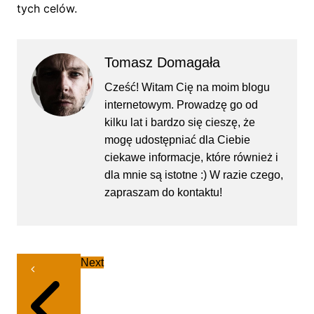
tych celów.
Tomasz Domagała
Cześć! Witam Cię na moim blogu
internetowym. Prowadzę go od
kilku lat i bardzo się cieszę, że
mogę udostępniać dla Ciebie
ciekawe informacje, które również i
dla mnie są istotne :) W razie czego,
zapraszam do kontaktu!
Nawigacja
Next
wpisu