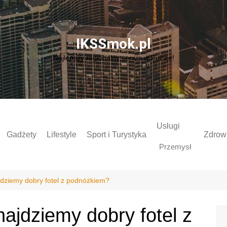
IKSSmok.pl
Najlepszy regionalny serwis w Polsce!
Usługi
Gadżety
Lifestyle
Sport i Turystyka
Zdrowi
Przemysł
jdziemy dobry fotel z podnóżkiem?
najdziemy dobry fotel z