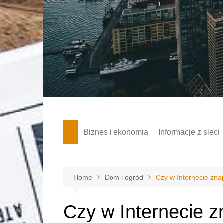
Skip
to
content
Biznes i ekonomia
Informacje z sieci
Home
Dom i ogród
Czy w Internecie zna
Czy w Internecie z