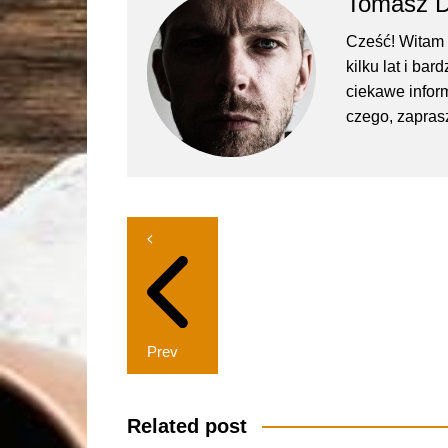
Tomasz 
Cześć! Witam 
kilku lat i ba
ciekawe inform
czego, zapras
Nawigacja
wpisu
Prev
Related post