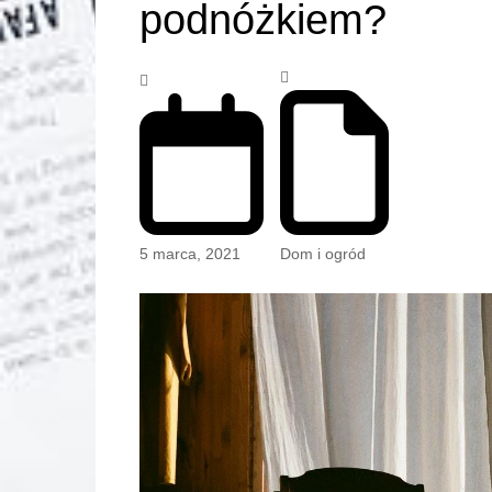
podnóżkiem?
5 marca, 2021
Dom i ogród