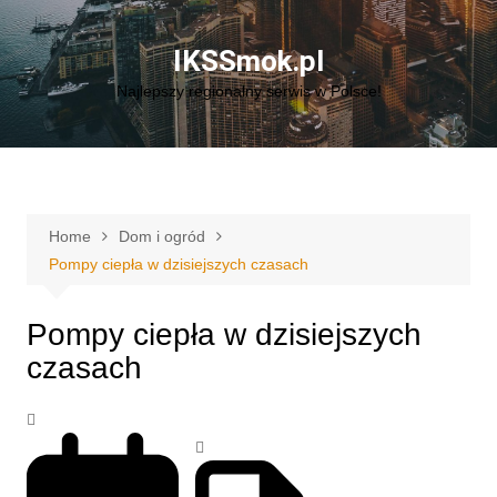
Skip
to
IKSSmok.pl
content
Najlepszy regionalny serwis w Polsce!
Home
Dom i ogród
Pompy ciepła w dzisiejszych czasach
Pompy ciepła w dzisiejszych
czasach