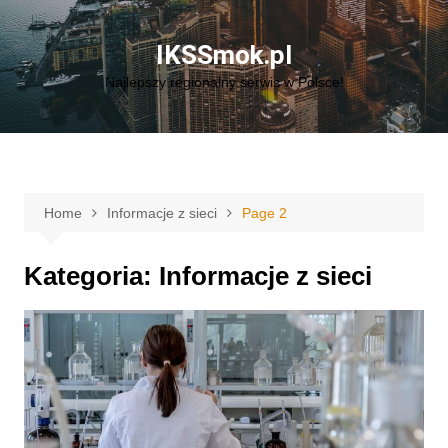
Skip
to
IKSSmok.pl
content
Najlepszy regionalny serwis w Polsce!
Home
Informacje z sieci
Page 2
Kategoria:
Informacje z sieci