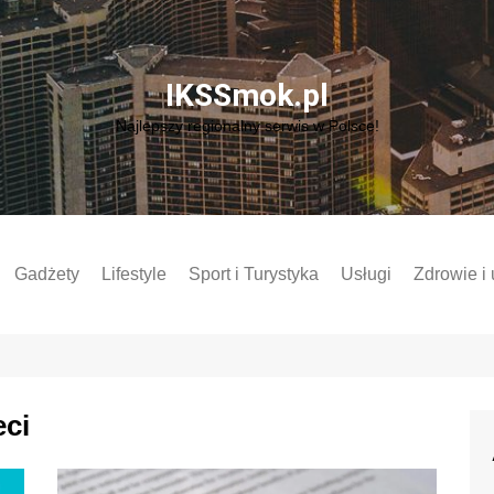
IKSSmok.pl
Najlepszy regionalny serwis w Polsce!
Gadżety
Lifestyle
Sport i Turystyka
Usługi
Zdrowie i
Przemysł
eci