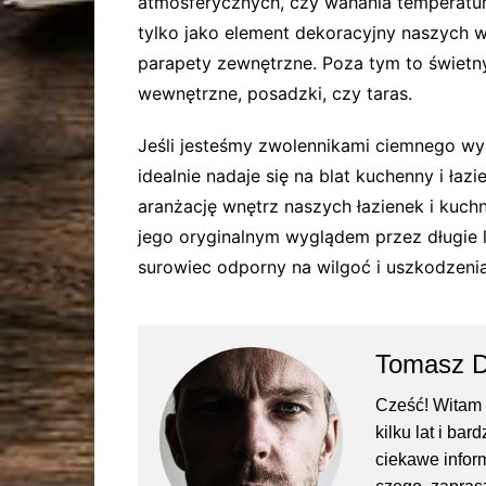
atmosferycznych, czy wahania temperatu
tylko jako element dekoracyjny naszych 
parapety zewnętrzne. Poza tym to świetn
wewnętrzne, posadzki, czy taras.
Jeśli jesteśmy zwolennikami ciemnego wys
idealnie nadaje się na blat kuchenny i łaz
aranżację wnętrz naszych łazienek i kuchn
jego oryginalnym wyglądem przez długie la
surowiec odporny na wilgoć i uszkodzenia
Tomasz 
Cześć! Witam 
kilku lat i ba
ciekawe inform