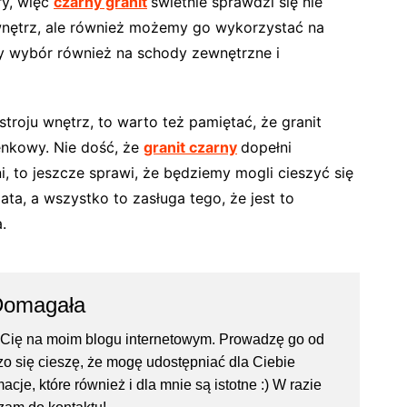
ry, więc
czarny granit
świetnie sprawdzi się nie
wnętrz, ale również możemy go wykorzystać na
y wybór również na schody zewnętrzne i
troju wnętrz, to warto też pamiętać, że granit
ienkowy. Nie dość, że
granit czarny
dopełni
i, to jeszcze sprawi, że będziemy mogli cieszyć się
ta, a wszystko to zasługa tego, że jest to
.
Domagała
Cię na moim blogu internetowym. Prowadzę go od
rdzo się cieszę, że mogę udostępniać dla Ciebie
acje, które również i dla mnie są istotne :) W razie