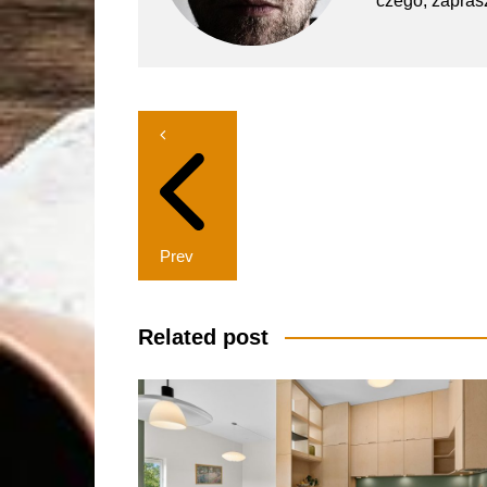
czego, zapras
Nawigacja
wpisu
Prev
Related post