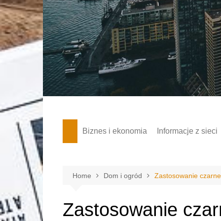
Skip
to
content
Biznes i ekonomia
Informacje z sieci
Home
Dom i ogród
Zastosowanie czarne
Zastosowanie czar