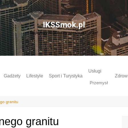
IKSSmok.pl
Najlepszy regionalny serwis w Polsce!
Usługi
Gadżety
Lifestyle
Sport i Turystyka
Zdrowi
Przemysł
go granitu
nego granitu