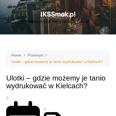
Skip
to
IKSSmok.pl
content
Najlepszy regionalny serwis w Polsce!
Home
Przemysł
Ulotki – gdzie możemy je tanio wydrukować w Kielcach?
Ulotki – gdzie możemy je tanio
wydrukować w Kielcach?